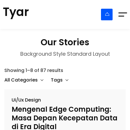
Tyar
Our Stories
Background Style Standard Layout
Showing 1–8 of 87 results
All Categories
Tags
Ui/Ux Design
Mengenal Edge Computing:
Masa Depan Kecepatan Data
di Era Digital