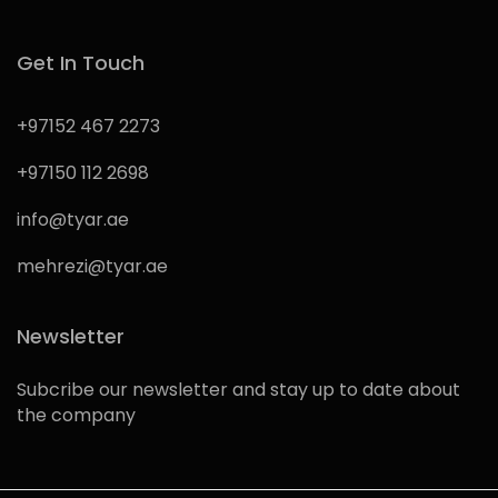
Get In Touch
+97152 467 2273
+97150 112 2698
info@tyar.ae
mehrezi@tyar.ae
Newsletter
Subcribe our newsletter and stay up to date about
the company