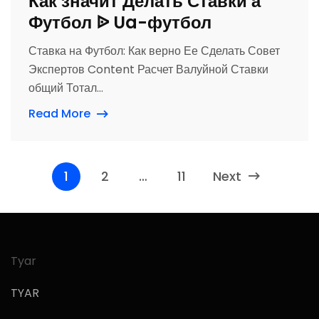
Как значит Делать Ставки а
Футбол ᐉ Ua-футбол
Ставка на Футбол: Как верно Ее Сделать Совет
Экспертов Content Расчет Валуйной Ставки
общий Тотал...
Read More
1
2
…
11
Next
Tyar
TYAR