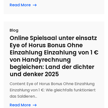
Read More
Blog
Online Spielsaal unter einsatz
Eye of Horus Bonus Ohne
Einzahlung Einzahlung von 1 €
von Handyrechnung
begleichen: Land der dichter
und denker 2025
Content Eye of Horus Bonus Ohne Einzahlung
Einzahlung von 1 €: Wie gleichfalls funktioniert
das Saldieren...
Read More