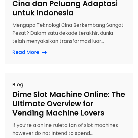
Cina dan Peluang Adaptasi
untuk Indonesia
Mengapa Teknologi Cina Berkembang Sangat
Pesat? Dalam satu dekade terakhir, dunia
telah menyaksikan transformasi luar...
Read More
Blog
Dime Slot Machine Online: The
Ultimate Overview for
Vending Machine Lovers
If you’re a online ruleta fan of slot machines
however do not intend to spend...