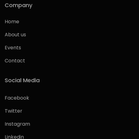
Company
Home
About us
Events
Contact
Social Media
Facebook
Twitter
Instagram
Linkedin