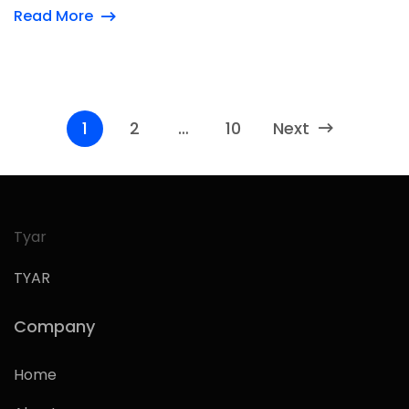
Read More
1
2
…
10
Next
Tyar
TYAR
Company
Home