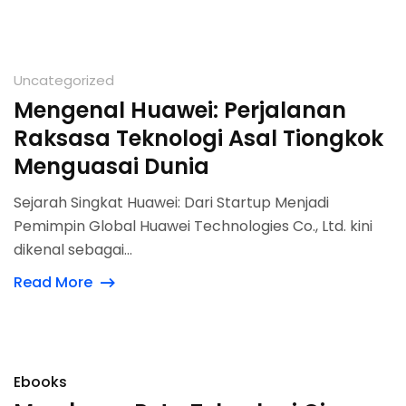
Uncategorized
Mengenal Huawei: Perjalanan
Raksasa Teknologi Asal Tiongkok
Menguasai Dunia
Sejarah Singkat Huawei: Dari Startup Menjadi
Pemimpin Global Huawei Technologies Co., Ltd. kini
dikenal sebagai...
Read More
Ebooks