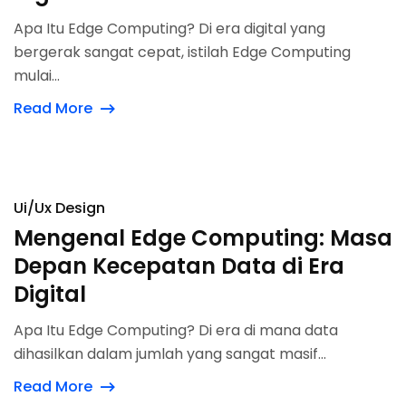
Apa Itu Edge Computing? Di era digital yang
bergerak sangat cepat, istilah Edge Computing
mulai...
Read More
Ui/Ux Design
Mengenal Edge Computing: Masa
Depan Kecepatan Data di Era
Digital
Apa Itu Edge Computing? Di era di mana data
dihasilkan dalam jumlah yang sangat masif...
Read More