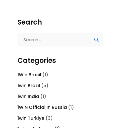
Search
Categories
1Win Brasil
(1)
1win Brazil
(5)
1win India
(1)
1WIN Official In Russia
(1)
1win Turkiye
(3)