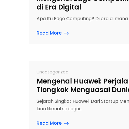
di Era Digital
Apa Itu Edge Computing? Di era di mana 
Read More
Uncategorized
Mengenal Huawei: Perjala
Tiongkok Menguasai Duni
Sejarah Singkat Huawei: Dari Startup Men
kini dikenal sebagai...
Read More