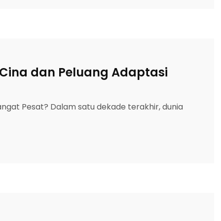
Cina dan Peluang Adaptasi
gat Pesat? Dalam satu dekade terakhir, dunia