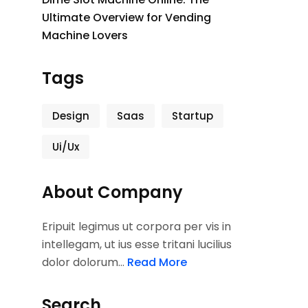
Ultimate Overview for Vending
Machine Lovers
Tags
Design
Saas
Startup
Ui/Ux
About Company
Eripuit legimus ut corpora per vis in
intellegam, ut ius esse tritani lucilius
dolor dolorum…
Read More
Search