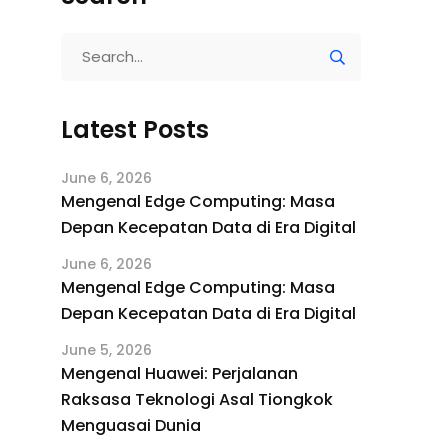
Latest Posts
June 6, 2026
Mengenal Edge Computing: Masa
Depan Kecepatan Data di Era Digital
June 6, 2026
Mengenal Edge Computing: Masa
Depan Kecepatan Data di Era Digital
June 5, 2026
Mengenal Huawei: Perjalanan
Raksasa Teknologi Asal Tiongkok
Menguasai Dunia