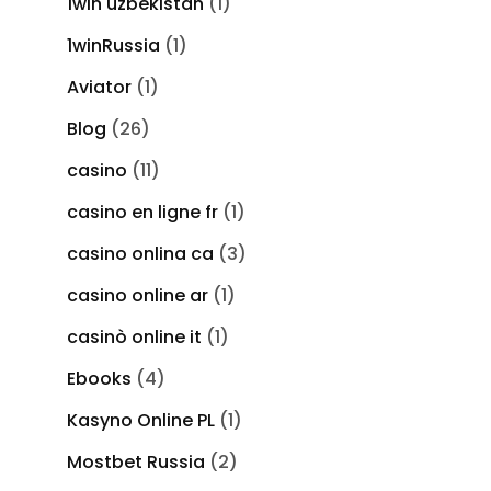
1win uzbekistan
(1)
1winRussia
(1)
Aviator
(1)
Blog
(26)
casino
(11)
casino en ligne fr
(1)
casino onlina ca
(3)
casino online ar
(1)
casinò online it
(1)
Ebooks
(4)
Kasyno Online PL
(1)
Mostbet Russia
(2)