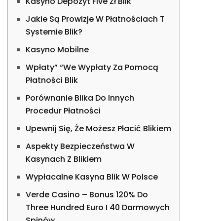
Kasyno Depozyt Five Zł Blik
Jakie Są Prowizje W Płatnościach T
Systemie Blik?
Kasyno Mobilne
Wpłaty” “We Wypłaty Za Pomocą
Płatności Blik
Porównanie Blika Do Innych
Procedur Płatności
Upewnij Się, Że Możesz Płacić Blikiem
Aspekty Bezpieczeństwa W
Kasynach Z Blikiem
Wypłacalne Kasyna Blik W Polsce
Verde Casino – Bonus 120% Do
Three Hundred Euro I 40 Darmowych
Spinów