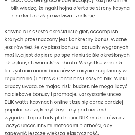
Doświadczeni gracze odwiedzający kasyno online
blik wiedzą, że ngakl hojna oferta se strony kasyna
in order to dziś prawdziwa rzadkość.
Kasyno blik często określa listę gier, accomplish
których przeznaczony jest konkretny bonus. Ważne
jest również, że wypłata bonusu i actually wygranych
możliwa jest dopiero po spełnieniu ściśle określonych
określonych warunków obrotu. Wszystkie warunki
korzystania unces bonusów w kasynie znajdziemy w
regulaminie (Terms & Conditions) kasyna blik. Wielu
graczy uważa, że mając niski budżet, nie mogą liczyć
na ciekawe bonusy i promocje. Korzystanie unces
BLIK watts kasynach online staje się coraz bardziej
popularne dzięki szybkości my partner and i
wygodzie tej metody płatności. BLIK można również
łączyć unces innymi metodami płatności, aby
zapewnić jeszcze większą elastyczność.