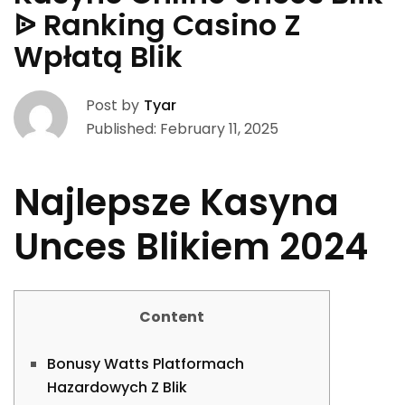
ᐉ Ranking Casino Z
Wpłatą Blik
Post by
Tyar
Published: February 11, 2025
Najlepsze Kasyna
Unces Blikiem 2024
Content
Bonusy Watts Platformach
Hazardowych Z Blik