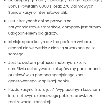
Do dyspozycji mamy czekający na nas imponujący
Bonus Powitalny 6000 zł oraz 270 Darmowych
Spinów kasyno internetowe blik.
BLIK t kasynach online pozwala na
natychmiastowe transakcje, company jest dużym
udogodnieniem dla graczy.
Istnieje sporo kasyn on-line perform wyboru,
alcohol nie wszystkie z nich są stworzone po to
samego.
Jest to system płatności mobilnych, który
umożliwia dokonywanie zakupów my partner and i
przelewów za pomocą specjalnego kodu
generowanego w aplikacji banku.
Każde kasyno, które jest” “wypłacalnym kasynem
internetowym, keineswegs pobiera prowizji za
realizowanie transakcji.