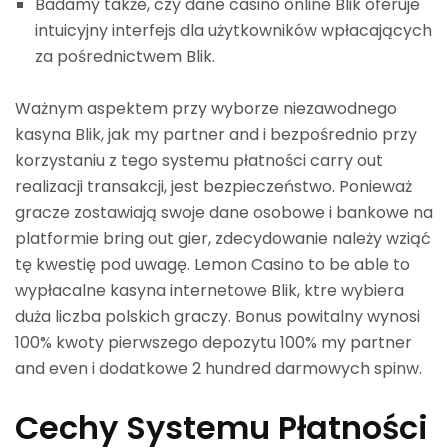
Badamy także, czy dane casino online Blik oferuje
intuicyjny interfejs dla użytkowników wpłacających
za pośrednictwem Blik.
Ważnym aspektem przy wyborze niezawodnego
kasyna Blik, jak my partner and i bezpośrednio przy
korzystaniu z tego systemu płatności carry out
realizacji transakcji, jest bezpieczeństwo. Ponieważ
gracze zostawiają swoje dane osobowe i bankowe na
platformie bring out gier, zdecydowanie należy wziąć
tę kwestię pod uwagę. Lemon Casino to be able to
wypłacalne kasyna internetowe Blik, ktre wybiera
duża liczba polskich graczy. Bonus powitalny wynosi
100% kwoty pierwszego depozytu 100% my partner
and even i dodatkowe 2 hundred darmowych spinw.
Cechy Systemu Płatności