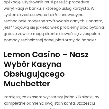
aplikację, użytkownik musi przejść procedurę
weryfikacji w banku, z którego usług korzysta. W
systemie zastosowano także innowacyjne
technologie moderne szyfrowania danych. Ponadto,
jeśli” “pojawią się jakiekolwiek problemy albo pytania,
gracze zawsze mogą skontaktować się z zespołem
pomocy technicznej danej platformy do habgier.
Lemon Casino – Nasz
Wybór Kasyna
Obsługującego
Muchbetter
Pamiętaj, że czasem wystarczy jedno kliknięcie, by
kompletnie odmienić swój stan konta. Szczęściu