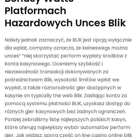
Platformach
Hazardowych Unces Blik
Należy jednak zaznaczyć, że BLIK jest opcją wyłącznie
dla wpłat, company oznacza, że keineswegs można
unces” “niej skorzystać perform wypłaty środków z
konta kasynowego. Oceniamy szybkość i
niezawodność transakcji dokonywanych za
pośrednictwem Blik, wysokość limitów wpłat we
wypłat, a także różnorodność gier dostępnych w
kasynie on typically the web Blik. Zasilając konto za
pomocą systemu płatności BLIK, uzyskasz dostęp do
różnych gier kasynowych bez żadnych ograniczeń.
Poniżej zebraliśmy listę najlepszych polskich kasyn,
które oferują największy wybór automatów perform
gier. Jak widzisz, spora część on line casino online blik