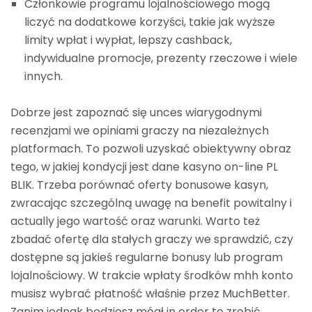
Członkowie programu lojalnościowego mogą
liczyć na dodatkowe korzyści, takie jak wyższe
limity wpłat i wypłat, lepszy cashback,
indywidualne promocje, prezenty rzeczowe i wiele
innych.
Dobrze jest zapoznać się unces wiarygodnymi
recenzjami we opiniami graczy na niezależnych
platformach. To pozwoli uzyskać obiektywny obraz
tego, w jakiej kondycji jest dane kasyno on-line PL
BLIK. Trzeba porównać oferty bonusowe kasyn,
zwracając szczególną uwagę na benefit powitalny i
actually jego wartość oraz warunki. Warto też
zbadać ofertę dla stałych graczy we sprawdzić, czy
dostępne są jakieś regularne bonusy lub program
lojalnościowy. W trakcie wpłaty środków mhh konto
musisz wybrać płatność właśnie przez MuchBetter.
Zanim jednak będziesz mógł in order to zrobić,