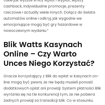
takie jak wyższe limity wpłat i wypłat, lepszy
cashback, indywidualne promocje, prezenty
rzeczowe i actually wiele innych. Dołącz do świata
automatów online i odkryj, jak wygodne we
emocjonujące mogą być gry hazardowe w
nowoczesnym wydaniu.”
Blik Watts Kasynach
Online – Czy Warto
Unces Niego Korzystać?
Gracze korzystający z Blik do wpłat w kasynach on-
line mogą być pewni, że nie będą musieli ponosić
dodatkowych opłat ani prowizji. System płatności Blik
wyróżnia się na tle konkurencji tym, że nie pobiera
żadnych prowizji za transakcji blik. Co w stosunku