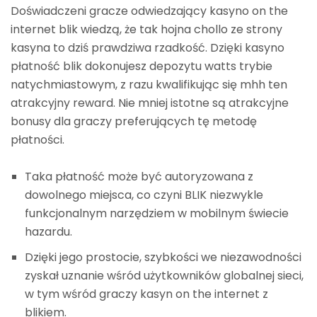
Doświadczeni gracze odwiedzający kasyno on the
internet blik wiedzą, że tak hojna chollo ze strony
kasyna to dziś prawdziwa rzadkość. Dzięki kasyno
płatność blik dokonujesz depozytu watts trybie
natychmiastowym, z razu kwalifikując się mhh ten
atrakcyjny reward. Nie mniej istotne są atrakcyjne
bonusy dla graczy preferujących tę metodę
płatności.
Taka płatność może być autoryzowana z
dowolnego miejsca, co czyni BLIK niezwykle
funkcjonalnym narzędziem w mobilnym świecie
hazardu.
Dzięki jego prostocie, szybkości we niezawodności
zyskał uznanie wśród użytkowników globalnej sieci,
w tym wśród graczy kasyn on the internet z
blikiem.