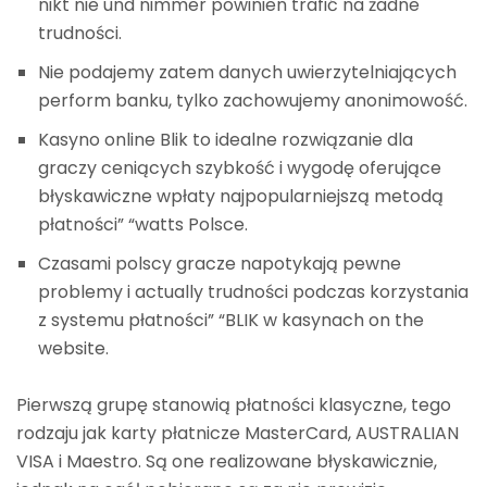
nikt nie und nimmer powinien trafić na żadne
trudności.
Nie podajemy zatem danych uwierzytelniających
perform banku, tylko zachowujemy anonimowość.
Kasyno online Blik to idealne rozwiązanie dla
graczy ceniących szybkość i wygodę oferujące
błyskawiczne wpłaty najpopularniejszą metodą
płatności” “watts Polsce.
Czasami polscy gracze napotykają pewne
problemy i actually trudności podczas korzystania
z systemu płatności” “BLIK w kasynach on the
website.
Pierwszą grupę stanowią płatności klasyczne, tego
rodzaju jak karty płatnicze MasterCard, AUSTRALIAN
VISA i Maestro. Są one realizowane błyskawicznie,