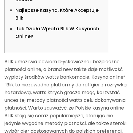
Najlepsze Kasyna, Które Akceptuje
Blik:
Jak Działa Wpłata Blik W Kasynach
Online?
BLIK umożliwia bowiem błyskawiczne i bezpieczne
płatności online, a brand new także daje możliwość
wypłaty środków watts bankomacie. Kasyna online”
“Blik to niezawodne platformy do raffgier z rozrywką
hazardową, watts ktrych gracze mogą korzystać
unces tej metody płatności watts celu dokonywania
płatności. Warto zauważyć, że Polskie kasyna online
BLIK stają się coraz popularniejsze, oferując nie
jedynie wygodne metody płatności, ale także szeroki
wybór gier dostosowanych do polskich preferencji.