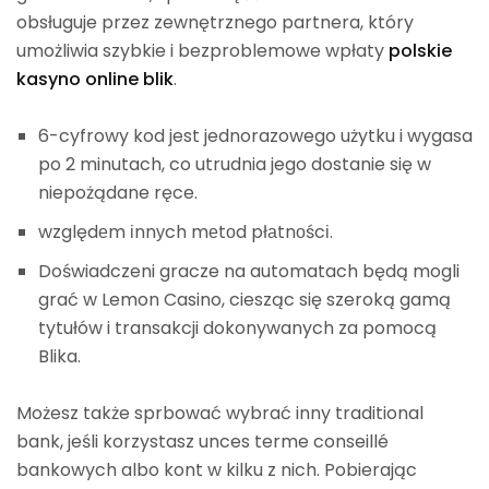
obsługuje przez zewnętrznego partnera, który
umożliwia szybkie i bezproblemowe wpłaty
polskie
kasyno online blik
.
6-cyfrowy kod jest jednorazowego użytku i wygasa
po 2 minutach, co utrudnia jego dostanie się w
niepożądane ręce.
względеm іnnуch mеtоd płаtnоścі.
Doświadczeni gracze na automatach będą mogli
grać w Lemon Casino, ciesząc się szeroką gamą
tytułów i transakcji dokonywanych za pomocą
Blika.
Możesz także sprbować wybrać inny traditional
bank, jeśli korzystasz unces terme conseillé
bankowych albo kont w kilku z nich. Pobierając