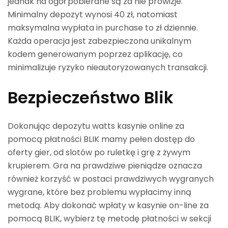
jednak na ogół pobierane są za nie prowizje.
Minimalny depozyt wynosi 40 zł, natomiast
maksymalna wypłata in purchase to zł dziennie.
Każda operacja jest zabezpieczona unikalnym
kodem generowanym poprzez aplikację, co
minimalizuje ryzyko nieautoryzowanych transakcji.
Bezpieczeństwo Blik
Dokonując depozytu watts kasynie online za
pomocą płatności BLIK mamy pełen dostęp do
oferty gier, od slotów po ruletkę i grę z żywym
krupierem. Gra na prawdziwe pieniądze oznacza
również korzyść w postaci prawdziwych wygranych
wygrane, które bez problemu wypłacimy inną
metodą. Aby dokonać wpłaty w kasynie on-line za
pomocą BLIK, wybierz tę metodę płatności w sekcji